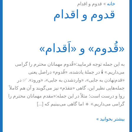
خانه
قدوم و اقدام
قدوم و اقدام
«قُدوم» و «اَقدام»
به این جمله توجه فرمایید:«قُدوم مهمانان محترم را گرامی
می‌داریم.» 🕯 در جملهٔ یادشده، «قُدوم» دراصل یعنی
«قدم‌نهادن به جایی»، «واردشدن به جایی»، «ورود». ✅ در
جمله‌هایی نظیر این، گاهی «مَقدَم» نیز می‌گویند و آن هم کاملاً
روا و درست است؛ مثلاً در این جمله:«مقدم مهمانان محترم را
گرامی می‌داریم.» 🔹 اما گاهی می‌بینیم که […]
«قُدوم»
بیشتر بخوانید »
و