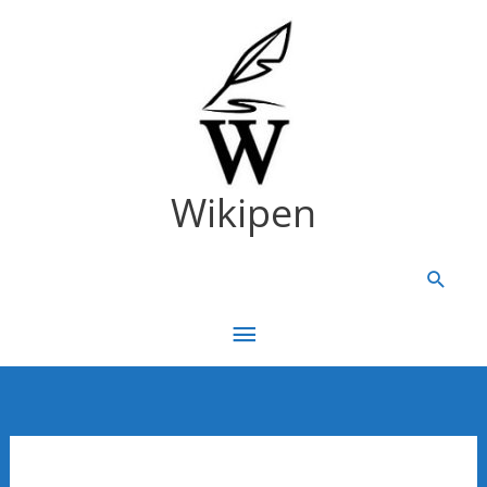
رش
ه
حتوا
Wikipen
جستجو
فهرست
اصلی